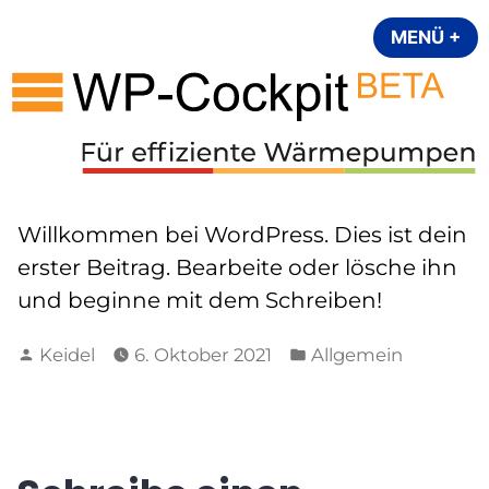
Zum
MENÜ
+
AU
ZU
Inhalt
wp-cockpit
springen
Willkommen bei WordPress. Dies ist dein
erster Beitrag. Bearbeite oder lösche ihn
und beginne mit dem Schreiben!
Verfasst
Veröffentlicht
Keidel
6. Oktober 2021
Allgemein
von
in